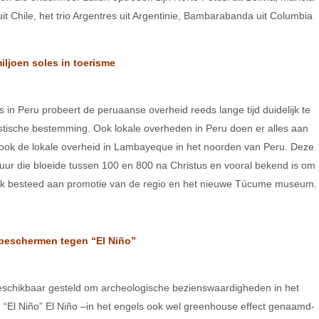
it Chile, het trio Argentres uit Argentinie, Bambarabanda uit Columbia
ljoen soles in toerisme
is in Peru probeert de peruaanse overheid reeds lange tijd duidelijk te
stische bestemming. Ook lokale overheden in Peru doen er alles aan
 ook de lokale overheid in Lambayeque in het noorden van Peru. Deze
uur die bloeide tussen 100 en 800 na Christus en vooral bekend is om
lijk besteed aan promotie van de regio en het nieuwe Túcume museum.
beschermen tegen “El Niño”
beschikbaar gesteld om archeologische bezienswaardigheden in het
 “El Niño” El Niño –in het engels ook wel greenhouse effect genaamd-