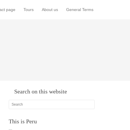
act page
Tours
About us
General Terms
Search on this website
This is Peru