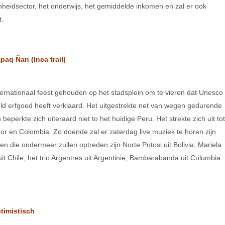
heidsector, het onderwijs, het gemiddelde inkomen en zal er ook
t.
aq Ñan (Inca trail)
ernationaal feest gehouden op het stadsplein om te vieren dat Unesco
reld erfgoed heeft verklaard. Het uitgestrekte net van wegen gedurende
perkte zich uiteraard niet to het huidige Peru. Het strekte zich uit tot
dor en Colombia. Zo doende zal er zaterdag live muziek te horen zijn
n die ondermeer zullen optreden zijn Norte Potosi uit Bolivia, Mariela
it Chile, het trio Argentres uit Argentinie, Bambarabanda uit Columbia
timistisch