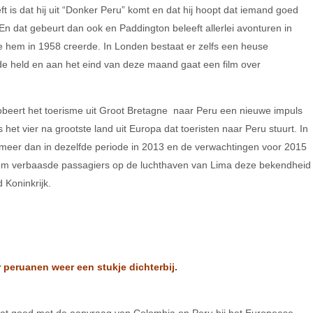
eft is dat hij uit “Donker Peru” komt en dat hij hoopt dat iemand goed
n dat gebeurt dan ook en Paddington beleeft allerlei avonturen in
e hem in 1958 creerde. In Londen bestaat er zelfs een heuse
de held en aan het eind van deze maand gaat een film over
obeert het toerisme uit Groot Bretagne naar Peru een nieuwe impuls
het vier na grootste land uit Europa dat toeristen naar Peru stuurt. In
eer dan in dezelfde periode in 2013 en de verwachtingen voor 2015
rom verbaasde passagiers op de luchthaven van Lima deze bekendheid
d Koninkrijk.
 peruanen weer een stukje dichterbij.