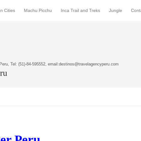
n Cities
Machu Picchu
Inca Trail and Treks
Jungle
Cont
Peru, Tel: (51)-84-595552, email:destinos@travelagencyperu.com
eru
ver Peru