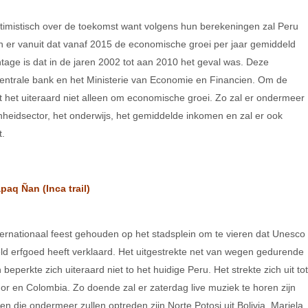
timistisch over de toekomst want volgens hun berekeningen zal Peru
an er vanuit dat vanaf 2015 de economische groei per jaar gemiddeld
age is dat in de jaren 2002 tot aan 2010 het geval was. Deze
Centrale bank en het Ministerie van Economie en Financien. Om de
at het uiteraard niet alleen om economische groei. Zo zal er ondermeer
heidsector, het onderwijs, het gemiddelde inkomen en zal er ook
t.
aq Ñan (Inca trail)
ernationaal feest gehouden op het stadsplein om te vieren dat Unesco
reld erfgoed heeft verklaard. Het uitgestrekte net van wegen gedurende
perkte zich uiteraard niet to het huidige Peru. Het strekte zich uit tot
dor en Colombia. Zo doende zal er zaterdag live muziek te horen zijn
n die ondermeer zullen optreden zijn Norte Potosi uit Bolivia, Mariela