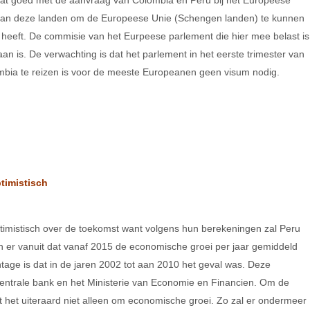
aat goed met de aanvraag van Colombia en Peru bij het Europeese
 van deze landen om de Europeese Unie (Schengen landen) te kunnen
heeft. De commisie van het Eurpeese parlement die hier mee belast is
aan is. De verwachting is dat het parlement in het eerste trimester van
mbia te reizen is voor de meeste Europeanen geen visum nodig.
timistisch
timistisch over de toekomst want volgens hun berekeningen zal Peru
an er vanuit dat vanaf 2015 de economische groei per jaar gemiddeld
age is dat in de jaren 2002 tot aan 2010 het geval was. Deze
Centrale bank en het Ministerie van Economie en Financien. Om de
at het uiteraard niet alleen om economische groei. Zo zal er ondermeer