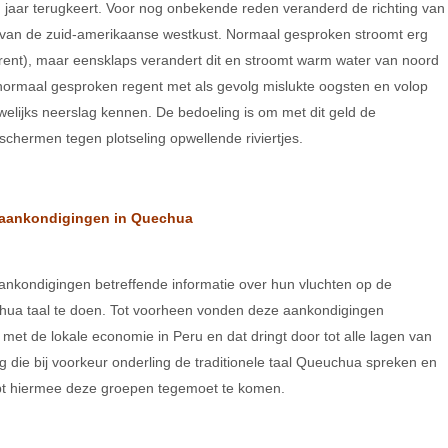
en jaar terugkeert. Voor nog onbekende reden veranderd de richting van
e van de zuid-amerikaanse westkust. Normaal gesproken stroomt erg
rent), maar eensklaps verandert dit en stroomt warm water van noord
t normaal gesproken regent met als gevolg mislukte oogsten en volop
elijks neerslag kennen. De bedoeling is om met dit geld de
schermen tegen plotseling opwellende riviertjes.
 aankondigingen in Quechua
ankondigingen betreffende informatie over hun vluchten op de
chua taal te doen. Tot voorheen vonden deze aankondigingen
 met de lokale economie in Peru en dat dringt door tot alle lagen van
g die bij voorkeur onderling de traditionele taal Queuchua spreken en
opt hiermee deze groepen tegemoet te komen.