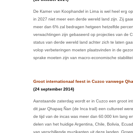
De Kamer van Koophandel in Lima is wel heel erg op
in 2027 niet meer een derde wereld land zijn. Zij ga
meer dan 6% zal bedragen hetgeen hetzelfde percent
verwachtingen zijn gebaseerd op projecties van de 
status van derde wereld land achter zich te laten ga
volop verbeteringen moeten plaatsvinden in de gezon
sprake moeten zijn van macro-economische stabilitei
Groot internationaal feest in Cuzco vanwege Qhap
(24 september 2014)
Aanstaande zaterdag wordt er in Cuzco een groot int
dit jaar Qhapaq Ñan (de Inca trail) een cultureel we
de tijd van de incas was meer dan 60.000 km lang en be
delen van het huidige Argentina, Chile, Bolivia, Ecua
van verschillende muzikanten uit deze landen. Groepe