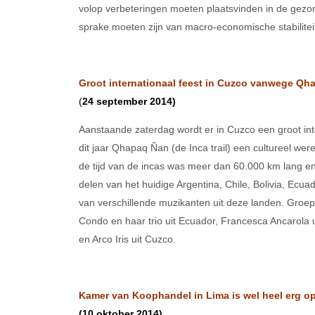
volop verbeteringen moeten plaatsvinden in de gezon
sprake moeten zijn van macro-economische stabilitei
Groot internationaal feest in Cuzco vanwege Qhap
(
24 september 2014)
Aanstaande zaterdag wordt er in Cuzco een groot int
dit jaar Qhapaq Ñan (de Inca trail) een cultureel we
de tijd van de incas was meer dan 60.000 km lang en be
delen van het huidige Argentina, Chile, Bolivia, Ecua
van verschillende muzikanten uit deze landen. Groepe
Condo en haar trio uit Ecuador, Francesca Ancarola u
en Arco Iris uit Cuzco.
Kamer van Koophandel in Lima is wel heel erg op
(10 oktober 2014)