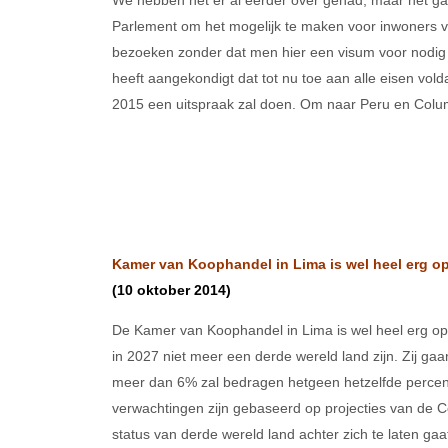
We hebben het er al eerder over gehad, maar het g
Parlement om het mogelijk te maken voor inwoners
bezoeken zonder dat men hier een visum voor nodig 
heeft aangekondigt dat tot nu toe aan alle eisen vold
2015 een uitspraak zal doen. Om naar Peru en Colu
Kamer van Koophandel in Lima is wel heel erg op
(10 oktober 2014)
De Kamer van Koophandel in Lima is wel heel erg op
in 2027 niet meer een derde wereld land zijn. Zij ga
meer dan 6% zal bedragen hetgeen hetzelfde percent
verwachtingen zijn gebaseerd op projecties van de 
status van derde wereld land achter zich te laten ga